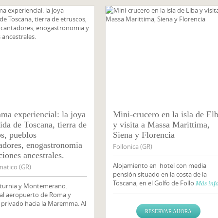
a experiencial: la joya
Mini-crucero en la isla de El
ida de Toscana, tierra de
y visita a Massa Marittima,
os, pueblos
Siena y Florencia
adores, enogastronomia
Follonica (GR)
ciones ancestrales.
Alojamiento en hotel con media
atico (GR)
pensión situado en la costa de la
Toscana, en el Golfo de Follo
Más inf
Saturnia y Montemerano.
 al aeropuerto de Roma y
 privado hacia la Maremma. Al
RESERVAR AHORA