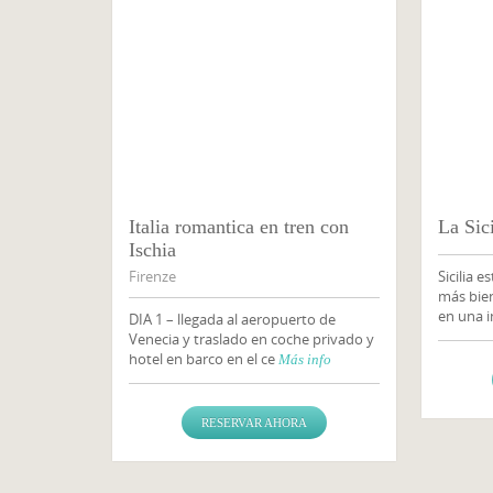
Italia romantica en tren con
La Sic
Ischia
Firenze
Sicilia e
más bien
en una 
DIA 1 – llegada al aeropuerto de
Venecia y traslado en coche privado y
hotel en barco en el ce
Más info
RESERVAR AHORA