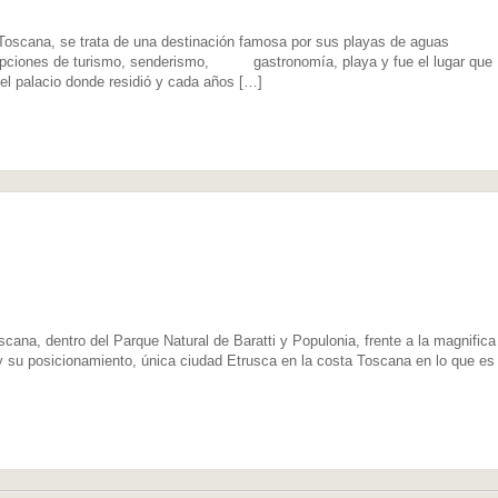
la#Toscana, se trata de una destinación famosa por sus playas de aguas
e opciones de turismo, senderismo, gastronomía, playa y fue el lugar que
a el palacio donde residió y cada años […]
na, dentro del Parque Natural de Baratti y Populonia, frente a la magnifica 
 y su posicionamiento, única ciudad Etrusca en la costa Toscana en lo que es