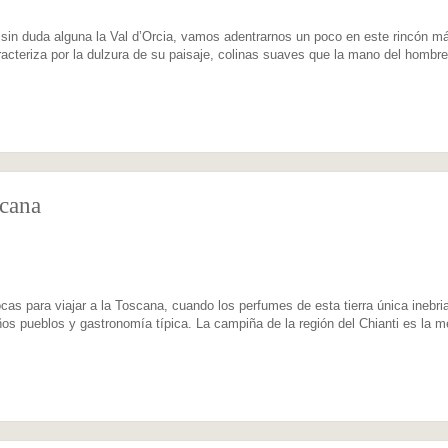
in duda alguna la Val d’Orcia, vamos adentrarnos un poco en este rincón m
racteriza por la dulzura de su paisaje, colinas suaves que la mano del hombr
scana
as para viajar a la Toscana, cuando los perfumes de esta tierra única inebri
s pueblos y gastronomía típica. La campiña de la región del Chianti es la m