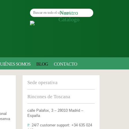
Buscar en todo el sitio aquí
Nuestro
Catalogo
UIÉNES SOMOS
BLOG
CONTACTO
Sede operativa
Rincones de Toscana
calle Palafox, 3 – 28010 Madrid –
onal
España
Reserva
P:
24/7 customer support: +34 635 024