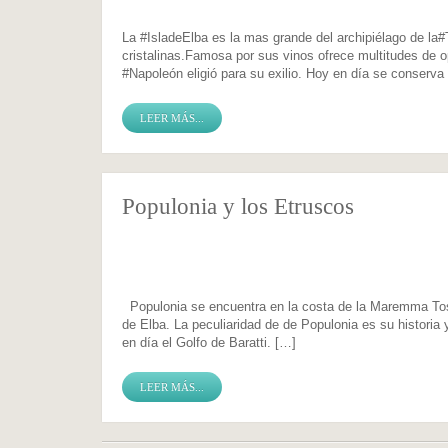
La ‪#‎IsladeElba‬ es la mas grande del archipiélago de 
cristalinas.Famosa por sus vinos ofrece multitudes d
‪#‎Napoleón‬ eligió para su exilio. Hoy en día se conserv
LEER MÁS...
Populonia y los Etruscos
Populonia se encuentra en la costa de la Maremma Tosca
de Elba. La peculiaridad de de Populonia es su historia
en día el Golfo de Baratti. […]
LEER MÁS...