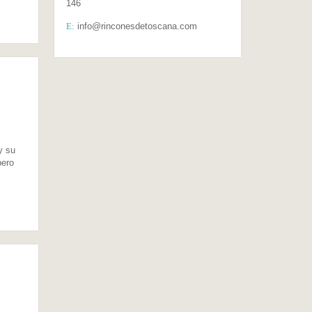
146
E:
info@rinconesdetoscana.com
y su
pero