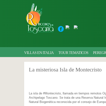
VILLAS EN ITALIA
TOUR TEMATICOS
PEREGR
La misteriosa Isla de Montecristo
La isla de #Montecristo, llamada en tiempos remotos Og
Archipelago Toscano. Se trata de una Reserva Natural Int
Natural Biogenética reconocida por el consejo de Europ