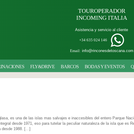
TOUROPERADOR
INCOMING ITALIA
Asistencia y servicio al cliente
+34 635 024 146
Email:
info@rinconesdetoscana.com
INACIONES
FLY&DRIVE
BARCOS
BODAS Y EVENTOS
Q
lasa, es una de las islas mas salvajes e inaccesibles del entero Parque Naci
egral desde 1971, eso para tutelar la peculiar naturaleza de la isla que es 
a desde 1988. […]