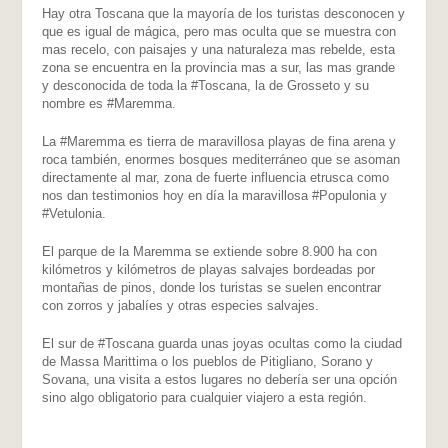
Hay otra Toscana que la mayoría de los turistas desconocen y
que es igual de mágica, pero mas oculta que se muestra con
mas recelo, con paisajes y una naturaleza mas rebelde, esta
zona se encuentra en la provincia mas a sur, las mas grande
y desconocida de toda la #Toscana, la de Grosseto y su
nombre es #Maremma.
La #Maremma es tierra de maravillosa playas de fina arena y
roca también, enormes bosques mediterráneo que se asoman
directamente al mar, zona de fuerte influencia etrusca como
nos dan testimonios hoy en día la maravillosa #Populonia y
#Vetulonia.
El parque de la Maremma se extiende sobre 8.900 ha con
kilómetros y kilómetros de playas salvajes bordeadas por
montañas de pinos, donde los turistas se suelen encontrar
con zorros y jabalíes y otras especies salvajes.
El sur de #Toscana guarda unas joyas ocultas como la ciudad
de Massa Marittima o los pueblos de Pitigliano, Sorano y
Sovana, una visita a estos lugares no debería ser una opción
sino algo obligatorio para cualquier viajero a esta región.