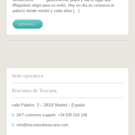
‪#‎Napoleón‬ eligió para su exilio. Hoy en día se conserva el
palacio donde residió y cada años […]
LEER MÁS...
INICIO DE PÁGINA
Sede operativa
Rincones de Toscana
calle Palafox, 3 – 28010 Madrid – España
P:
24/7 customer support: +34 635 024 146
E:
info@rinconesdetoscana.com