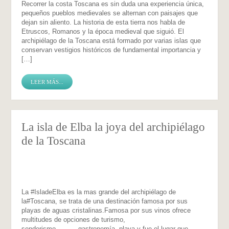
Recorrer la costa Toscana es sin duda una experiencia única,
pequeños pueblos medievales se alternan con paisajes que
dejan sin aliento. La historia de esta tierra nos habla de
Etruscos, Romanos y la época medieval que siguió. El
archipiélago de la Toscana está formado por varias islas que
conservan vestigios históricos de fundamental importancia y
[…]
LEER MÁS...
La isla de Elba la joya del archipiélago
de la Toscana
La ‪#‎IsladeElba‬ es la mas grande del archipiélago de
la#Toscana, se trata de una destinación famosa por sus
playas de aguas cristalinas.Famosa por sus vinos ofrece
multitudes de opciones de turismo,
senderismo, gastronomía, playa y fue el lugar que